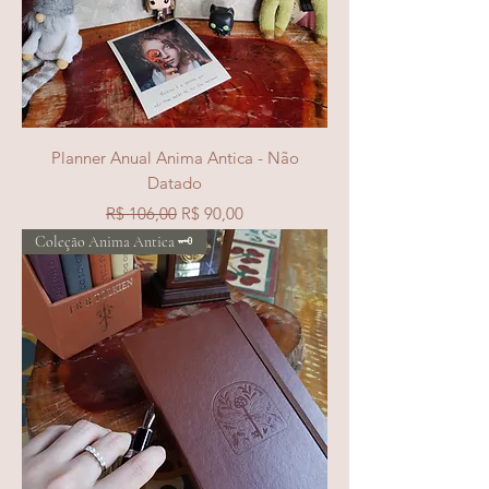
Planner Anual Anima Antica - Não
Datado
Preço normal
Preço promocional
R$ 106,00
R$ 90,00
Coleção Anima Antica 🗝️