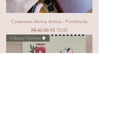
Caderneta Anima Antica - Pontilhada
Preço normal
Preço promocional
R$ 82,00
R$ 70,00
Coleção Cérebros 🧠
Bloco A4 "Formas de Estudar"
Preço normal
Preço promocional
R$ 40,00
R$ 34,00