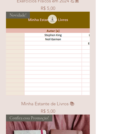
Exercícios Físicos em 2024 💪🏽
Preço
R$ 5,00
Novidade!
Minha Estante de Livros 📚
Preço
R$ 5,00
Confira essa Promoção!